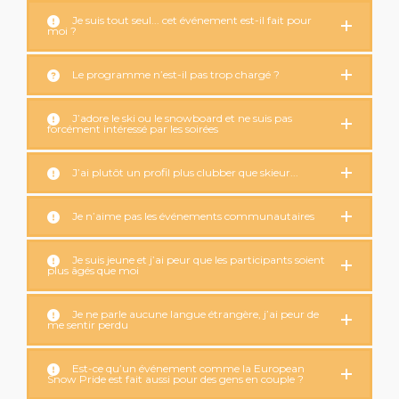
Je suis tout seul... cet événement est-il fait pour
moi ?
Le programme n’est-il pas trop chargé ?
J’adore le ski ou le snowboard et ne suis pas
forcément intéressé par les soirées
J’ai plutôt un profil plus clubber que skieur...
Je n’aime pas les événements communautaires
Je suis jeune et j’ai peur que les participants soient
plus âgés que moi
Je ne parle aucune langue étrangère, j’ai peur de
me sentir perdu
Est-ce qu’un événement comme la European
Snow Pride est fait aussi pour des gens en couple ?