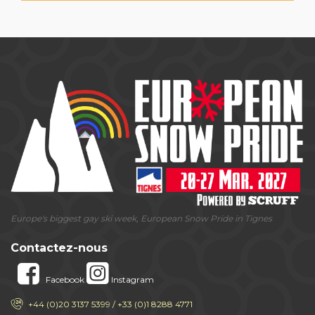
Europe's biggest gay ski week, European Snow Pride in Tignes
Contactez-nous
Facebook
Instagram
+44 (0)20 3137 5399 / +33 (0)1 8288 4771