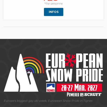
*Par personne
INFOS
Europe's biggest gay ski week, European Snow Pride in Tignes