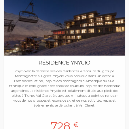
RÉSIDENCE YNYCIO
Ynycio est la dernière née des résidences Premium du groupe
Montagnette à Tignes. Ynycio vous accueille dans un décor à
l’ambiance latino, inspiré des montagnes d’Amérique du Sud.
Ethnique et chic, grâce à ses choix de couleurs inspirés des haciendas
argentines La résidence Ynycio est idéalement située aux pieds des
pistes à Tignes Val Claret à quelques minutes du point de rendez-
vous de nos groupes et leçons de ski et de nos activités, repas et
événements se déroulant à Val Claret.
728
€