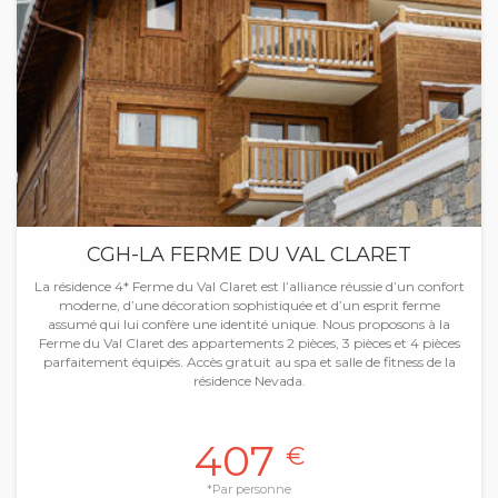
CGH-LA FERME DU VAL CLARET
La résidence 4* Ferme du Val Claret est l’alliance réussie d’un confort
moderne, d’une décoration sophistiquée et d’un esprit ferme
assumé qui lui confère une identité unique. Nous proposons à la
Ferme du Val Claret des appartements 2 pièces, 3 pièces et 4 pièces
parfaitement équipés. Accès gratuit au spa et salle de fitness de la
résidence Nevada.
407
€
*Par personne