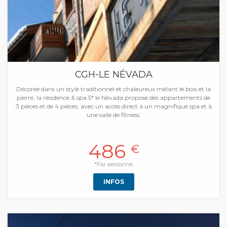
CGH-LE NÉVADA
Décorée dans un style traditionnel et chaleureux mêlant le bois et la
pierre, la résidence & spa 5* le Névada propose des appartements de
3 pièces et de 4 pièces, avec un accès direct à un magnifique spa et à
une salle de fitness.
486
€
*Par personne
INFOS