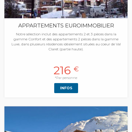
APPARTEMENTS EUROIMMOBILIER
Notre sélection inclut des appartements 2 et 3 pièces dans la
gamme Confort et des appartements 2 pièces dans la gamme
Luxe, dans plusieurs résidences idéalement situées au coeur de Val
Claret (partie haute).
216
€
*Par personne
INFOS