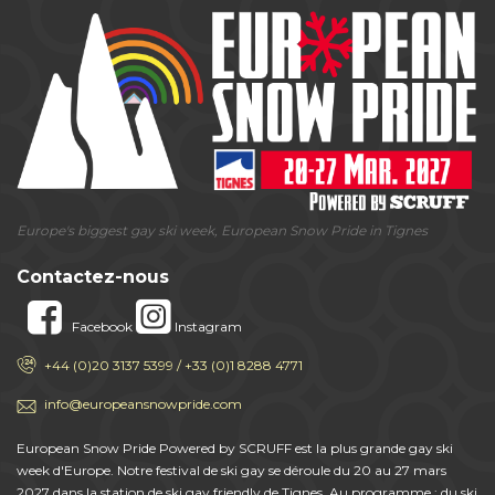
Europe's biggest gay ski week, European Snow Pride in Tignes
Contactez-nous
Facebook
Instagram
+44 (0)20 3137 5399 / +33 (0)1 8288 4771
info@europeansnowpride.com
European Snow Pride Powered by SCRUFF est la plus grande gay ski
week d'Europe. Notre festival de ski gay se déroule du 20 au 27 mars
2027 dans la station de ski gay friendly de Tignes. Au programme : du ski