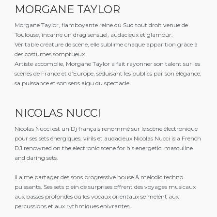
MORGANE TAYLOR
Morgane Taylor, flamboyante reine du Sud tout droit venue de
Toulouse, incarne un drag sensuel, audacieux et glamour.
Véritable créature de scène, elle sublime chaque apparition grâce à
des costumes somptueux.
Artiste accomplie, Morgane Taylor a fait rayonner son talent sur les
scènes de France et d’Europe, séduisant les publics par son élégance,
sa puissance et son sens aigu du spectacle.
NICOLAS NUCCI
Nicolas Nucci est un Dj français renommé sur le scène électronique
pour ses sets énergiques, virils et audacieux.Nicolas Nucci is a French
DJ renowned on the electronic scene for his energetic, masculine
and daring sets.
Il aime partager des sons progressive house & melodic techno
puissants. Ses sets plein de surprises offrent des voyages musicaux
aux basses profondes où les vocaux orientaux se mêlent aux
percussions et aux rythmiques enivrantes.