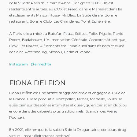
de la Ville de Paris de la part d’Anne Hidalgo en 2018. Elle est
résidente entre autres, au COX et Freedj dans le Marais et dans les
établissements Maison Russe, Mr Bleu, La Suite Girafe, Bonnie
restaurant, Bonnie Club, Les Chandelles, Point Ephémère.
A Paris, elle a mixé au Batofar, Faust, Scilicet, Folies Pigalle, Panic
Room, Badaboum, L’Alimentation Générale, Concorde Atlantique,
Flow, Les Nautes, 4 Éléments etc… Mais aussi dans les bars et clubs
de Saint-Pétersbourg, Moscou, Berlin et Venise.
Instagram : @e.mechta
FIONA DELFION
Fiona Delfion est une artiste dragqueen drôle et engagée du Sud de
la France. Elle se produit à Montpellier, Nîmes, Marseille, Toulouse
aussi bien sur des scènes intimistes et queer, qu’en bar et en club, ou
encore dans des cabarets plus traditionnels (Scandal des Frères
Pourcel).
En 2021, elle remporte la saison 3 de la Dragantaine, concours drag
virtuel (Insta : @dragantaineshow).