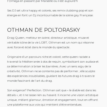
l’Omega en passant par Marseille où il est aujourd’h
Ses DJ set ultra happy et colorés, ses remix clubbing pop et son
énergie en font un Dj incontournable de la scène gay Française.
OTHMAN DE POLTORASKY
Drag Queen, metteur en scène, directeur artistique, muse et
véritable icône de la vie LGBT, Othman est un nom qui résonne
avec force et éclat dans le monde du spectacle.
Originaire d’un parcours riche et coloré, cette queen racisée a
traversé la Méditerranée à dos de requin, symbolisant son audace et
sa détermination à briser les barrières. Avec un sens aigu de la
créativité, Othman ne se contente pas de performer ; elle sculpte
des expériences inoubliables, guidant les futures drag à travers le
monde fascinant de l’art du drag.
Son exigence? Perfection. Othman sait que « le diable est dans les
détails », et il ne laisse rien au hasard. Il incarne une vision artistique
unique, mêlant glamour, émotion et engagement, tout en offrant
une plateforme aux voix qui méritent d’être entendues.