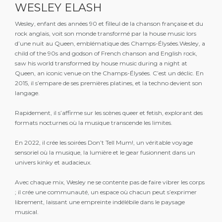
WESLEY ELASH
Wesley, enfant des années 90 et filleul de la chanson française et du
rock anglais, voit son monde transformé par la house music lors
d’une nuit au Queen, emblématique des Champs-Élysées.Wesley, a
child of the 90s and godson of French chanson and English rock,
saw his world transformed by house music during a night at
Queen, an iconic venue on the Champs-Élysées. C’est un déclic. En
2015, il s’empare de ses premières platines, et la techno devient son
langage.
Rapidement, il s’affirme sur les scènes queer et fetish, explorant des
formats nocturnes où la musique transcende les limites.
En 2022, il crée les soirées Don’t Tell Mum!, un véritable voyage
sensoriel où la musique, la lumière et le gear fusionnent dans un
univers kinky et audacieux.
Avec chaque mix, Wesley ne se contente pas de faire vibrer les corps
; il crée une communauté, un espace où chacun peut s’exprimer
librement, laissant une empreinte indélébile dans le paysage
musical.