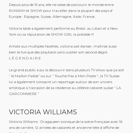
Depuis plus de 15 ans, elle ne cesse de parcourir le monde entre
RUNWAY et SHOW pour travailler dans la plupart des pays d’
Europe : Espagne, Suisse, Allemagne, Italie, France…
Victoria Idole a également performé au Brésil, au Liban et à New
York où sa réputation de SHOW GIRL la précède !!!
Artiste aux multiples facettes, victoria sait danser, maîtrise aussi
bien le live que des playback sans oublier son second degré
L.É.G.E.N.D.A.I.R.E
Le grand public a pu la découvrir dans plusieurs TV show que ça soit
” le Maillon Faible” ou sur ” Touche Pas à Mon Poste “, la TV Suisse
lui a également consacré un reportage autour de son univers
artistique à l’occasion de sa résidence au célèbre cabaret suisse ” LA
GARCONNIERE ”
VICTORIA WILLIAMS
Victoria Williams : Dragqueen iconique de la scène française avec 16
ans de carrière, 12 années de cabarets et ancienne tête d’affiche de