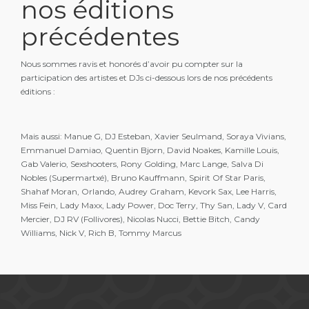
nos éditions
précédentes
Nous sommes ravis et honorés d’avoir pu compter sur la
participation des artistes et DJs ci-dessous lors de nos précédents
éditions :
Mais aussi: Manue G, DJ Esteban, Xavier Seulmand, Soraya Vivians,
Emmanuel Damiao, Quentin Bjorn, David Noakes, Kamille Louis,
Gab Valerio, Sexshooters, Rony Golding, Marc Lange, Salva Di
Nobles (Supermartxé), Bruno Kauffmann, Spirit Of Star Paris,
Shahaf Moran, Orlando, Audrey Graham, Kevork Sax, Lee Harris,
Miss Fein, Lady Maxx, Lady Power, Doc Terry, Thy San, Lady V, Card
Mercier, DJ RV (Follivores), Nicolas Nucci, Bettie Bitch, Candy
Williams, Nick V, Rich B, Tommy Marcus