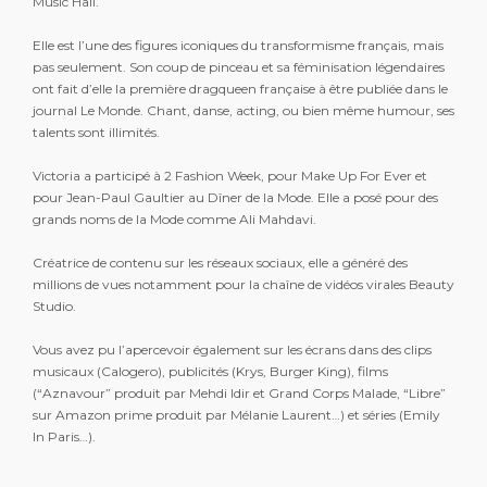
Music Hall.
Elle est l’une des figures iconiques du transformisme français, mais
pas seulement. Son coup de pinceau et sa féminisation légendaires
ont fait d’elle la première dragqueen française à être publiée dans le
journal Le Monde. Chant, danse, acting, ou bien même humour, ses
talents sont illimités.
Victoria a participé à 2 Fashion Week, pour Make Up For Ever et
pour Jean-Paul Gaultier au Dîner de la Mode. Elle a posé pour des
grands noms de la Mode comme Ali Mahdavi.
Créatrice de contenu sur les réseaux sociaux, elle a généré des
millions de vues notamment pour la chaîne de vidéos virales Beauty
Studio.
Vous avez pu l’apercevoir également sur les écrans dans des clips
musicaux (Calogero), publicités (Krys, Burger King), films
(“Aznavour” produit par Mehdi Idir et Grand Corps Malade, “Libre”
sur Amazon prime produit par Mélanie Laurent…) et séries (Emily
In Paris…).