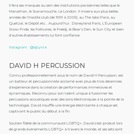
Il fera ses marques au sein des institutions parisiennes telles que le
Manathan, le Scaramouche, Le London. Il mixera aux plus belles
années de l’Insolite club (de 1999 à 2005), au The labo Paris, au
Quetzal, le Dépôt etc… Aujourd’hui : Disneyland Paris, L’European
Snow Pride, les Follivores, le Freedj, le Bear’s Den, le Sun City et bien
d’autres établissements lui font confiance.
Instagram : @djcyril.k
DAVID H PERCUSSION
Connu professionnellement sous le nom de David H Percussion, est
un batteur et percussionniste acclamé avec plus de trois décennies
d’expérience dans la création de performances immersives et
dynamiques. Reconnu pour son talent unique à fusionner les
percussions acoustiques avec des sons électroniques à la pointe de la
technologie, David insuffle une énergie électrisante à chaque set,
captivant le public du début à la fin.
Soutien fidèle de la communauté LGBTQ+, David s’est produit lors
de grands événements LGBTQ+ à travers le monde, et ses sets sont