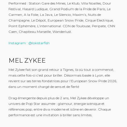
Performed : Station Gare des Mines, Le Klub, Villa Noailles, Dour
Festival, Hasard Ludique, Grand Podium de la Pride de Paris, Le
Carmen, A la Folie, La Java, Le Silencio, Maxim’s, Nuits de
Champagne, Le Dépot, European Snow Pride, Cirque Electrique,
Point Ephémère, L’international. CDN de Toulouse, Peripate, CNN
Caen, Chapiteau Marseille, Wanderlust.
Instagram : @lokistarfish
MEL ZYKEE
Mel Zykee fait son grand retour à Tignes, là où tout a commencé,
mais cette fois-ci c’est pour briller. Désormais basée à Lyon, elle
revient sur ses terres fondatrices pour l’European Snow Pride 2026,
dans un moment chargé de sens et de fierté
Drag émergente depuis plus de 2 ans, Mel Zykee développe un
univers de Pop Star assumée : glamour, énergie scénique et
références pop, entre diva moderne et icône en devenir. Chaque
performance est une invitation à briller sans limites.