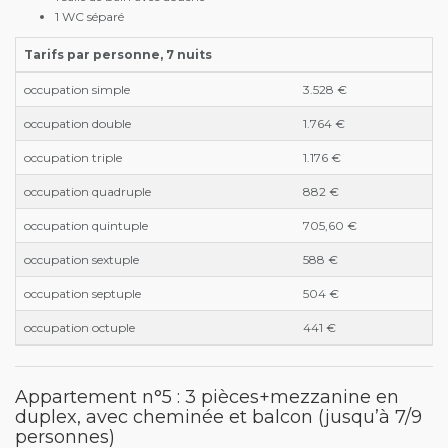
1 WC séparé
Tarifs par personne, 7 nuits
occupation simple
3.528 €
occupation double
1.764 €
occupation triple
1.176 €
occupation quadruple
882 €
occupation quintuple
705,60 €
occupation sextuple
588 €
occupation septuple
504 €
occupation octuple
441 €
Appartement n°5 : 3 pièces+mezzanine en
duplex, avec cheminée et balcon (jusqu’à 7/9
personnes)