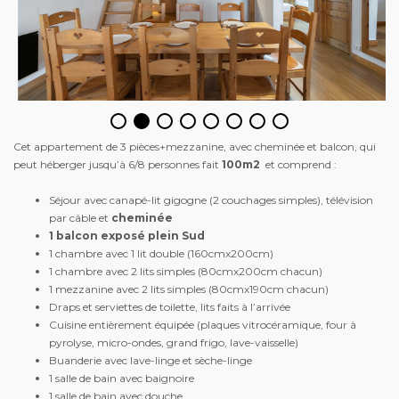
Cet appartement de 3 pièces+mezzanine, avec cheminée et balcon, qui
peut héberger jusqu’à 6/8 personnes fait
100m2
et comprend :
Séjour avec canapé-lit gigogne (2 couchages simples), télévision
par câble et
cheminée
1 balcon exposé plein Sud
1 chambre avec 1 lit double (160cmx200cm)
1 chambre avec 2 lits simples (80cmx200cm chacun)
1 mezzanine avec 2 lits simples (80cmx190cm chacun)
Draps et serviettes de toilette, lits faits à l’arrivée
Cuisine entièrement équipée (plaques vitrocéramique, four à
pyrolyse, micro-ondes, grand frigo, lave-vaisselle)
Buanderie avec lave-linge et sèche-linge
1 salle de bain avec baignoire
1 salle de bain avec douche