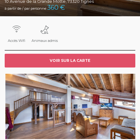
10 Avenue de la Grande Motte, 73320 Tignes
360
€
à partir de / par personne
Accès Wifi
Animaux admis
VOIR SUR LA CARTE