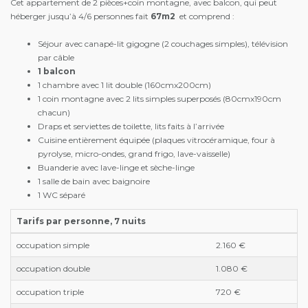
Cet appartement de 2 pièces+coin montagne, avec balcon, qui peut
héberger jusqu’à 4/6 personnes fait
67m2
et comprend :
Séjour avec canapé-lit gigogne (2 couchages simples), télévision
par câble
1 balcon
1 chambre avec 1 lit double (160cmx200cm)
1 coin montagne avec 2 lits simples superposés (80cmx190cm
chacun)
Draps et serviettes de toilette, lits faits à l’arrivée
Cuisine entièrement équipée (plaques vitrocéramique, four à
pyrolyse, micro-ondes, grand frigo, lave-vaisselle)
Buanderie avec lave-linge et sèche-linge
1 salle de bain avec baignoire
1 WC séparé
Tarifs par personne, 7 nuits
occupation simple
2.160 €
occupation double
1.080 €
occupation triple
720 €