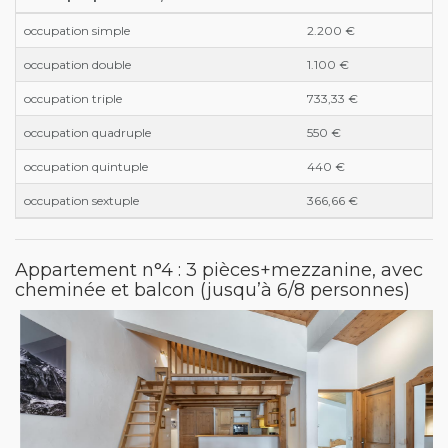
occupation simple
2.200 €
occupation double
1.100 €
occupation triple
733,33 €
occupation quadruple
550 €
occupation quintuple
440 €
occupation sextuple
366,66 €
Appartement n°4 : 3 pièces+mezzanine, avec
cheminée et balcon (jusqu’à 6/8 personnes)