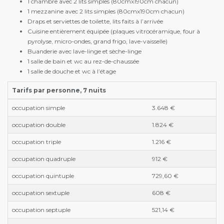
1 chambre avec 2 lits simples (80cmx190cm chacun)
1 mezzanine avec 2 lits simples (80cmx190cm chacun)
Draps et serviettes de toilette, lits faits à l’arrivée
Cuisine entièrement équipée (plaques vitrocéramique, four à
pyrolyse, micro-ondes, grand frigo, lave-vaisselle)
Buanderie avec lave-linge et sèche-linge
1 salle de bain et wc au rez-de-chaussée
1 salle de douche et wc à l’étage
Tarifs par personne, 7 nuits
occupation simple
3.648 €
occupation double
1.824 €
occupation triple
1.216 €
occupation quadruple
912 €
occupation quintuple
729,60 €
occupation sextuple
608 €
occupation septuple
521,14 €