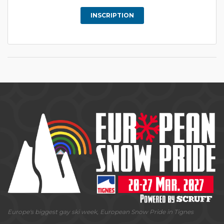
INSCRIPTION
Europe's biggest gay ski week, European Snow Pride in Tignes