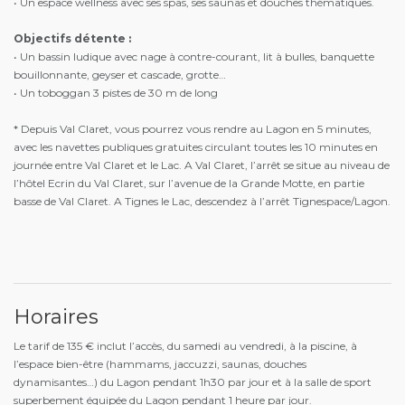
• Un espace wellness avec ses spas, ses saunas et douches thématiques.
Objectifs détente :
• Un bassin ludique avec nage à contre-courant, lit à bulles, banquette
bouillonnante, geyser et cascade, grotte…
• Un toboggan 3 pistes de 30 m de long
* Depuis Val Claret, vous pourrez vous rendre au Lagon en 5 minutes,
avec les navettes publiques gratuites circulant toutes les 10 minutes en
journée entre Val Claret et le Lac. A Val Claret, l’arrêt se situe au niveau de
l’hôtel Ecrin du Val Claret, sur l’avenue de la Grande Motte, en partie
basse de Val Claret. A Tignes le Lac, descendez à l’arrêt Tignespace/Lagon.
Horaires
Le tarif de 135 € inclut l’accès, du samedi au vendredi, à la piscine, à
l’espace bien-être (hammams, jaccuzzi, saunas, douches
dynamisantes…) du Lagon pendant 1h30 par jour et à la salle de sport
superbement équipée du Lagon pendant 1 heure par jour.