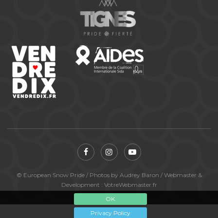
© European Snow Pride / Photos by Audrey Baron / Webmaster &
Development : VotreWebmaster.fr
OK
Privacy Policy